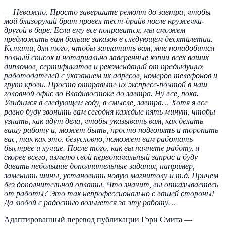
— Неважно. Просто завершите ремонт до завтра, чтобы
мой близорукий брат провел тест-драйв после кружечки-
другой в баре. Если ему все понравится, мы сможем
предложить вам больше заказов в следующем десятилетии.
Кстати, для того, чтобы заплатить вам, мне понадобится
полный список и нотариально заверенные копии всех ваших
дипломов, сертификатов и рекомендаций от предыдущих
работодателей с указанием их адресов, номеров телефонов и
групп крови. Просто отправьте их экспресс-почтой в наш
головной офис во Владивостоке до завтра. Ну все, пока.
Увидимся в следующем году, в смысле, завтра… Хотя я все
равно буду звонить вам сегодня каждые пять минут, чтобы
узнать, как идут дела, чтобы указывать вам, как делать
вашу работу и, может быть, просто подгонять и торопить
вас, так как это, безусловно, поможет вам работать
быстрее и лучше. После того, как вы начнете работу, я
скорее всего, изменю свой первоначальный запрос и буду
давать небольшие дополнительные задания, например,
заменить шины, установить новую магнитолу и т.д. Причем
без дополнительной оплаты. Что значит, вы отказываетесь
от работы? Это так непрофессионально с вашей стороны!
Да любой с радостью возьмется за эту работу…
Адаптированный перевод публикации Гэри Смита —