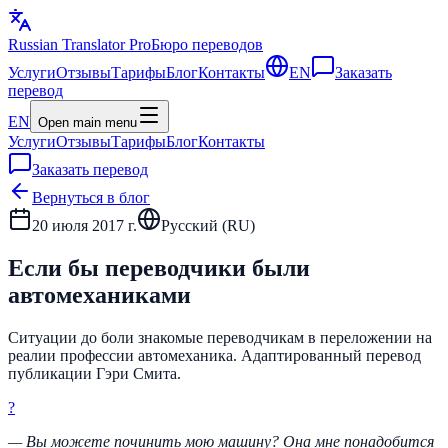
Russian Translator
Pro
Бюро переводов
Услуги
Отзывы
Тарифы
Блог
Контакты
EN
Заказать
перевод
EN
Open main menu
Услуги
Отзывы
Тарифы
Блог
Контакты
Заказать перевод
Вернуться в блог
20 июля 2017 г.
Русский (
RU
)
Если бы переводчики были
автомеханиками
Ситуации до боли знакомые переводчикам в переложении на
реалии профессии автомеханика. Адаптированный перевод
публикации Гэри Смита.
?
— Вы можете починить мою машину? Она мне понадобится